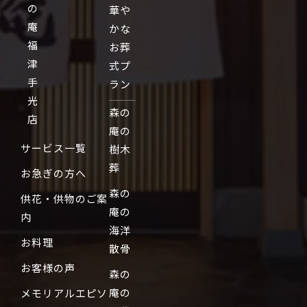
の
華や
庵
かな
福
お葬
津
式プ
手
ラン
光
森の
店
庵の
サービス一覧
樹木
葬
お急ぎの方へ
森の
供花・供物のご案
庵の
内
海洋
お料理
散骨
お客様の声
森の
庵の
メモリアルエピソ