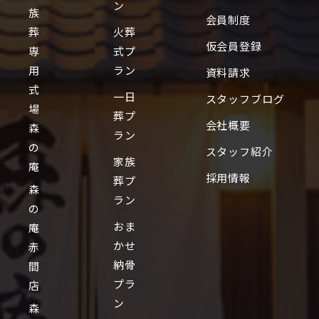
ン
族
会員制度
葬
火葬
仮会員登録
専
式プ
用
ラン
資料請求
式
一日
スタッフブログ
場
葬プ
会社概要
森
ラン
の
スタッフ紹介
家族
庵
採用情報
葬プ
森
ラン
の
おま
庵
かせ
赤
納骨
間
プラ
店
ン
森