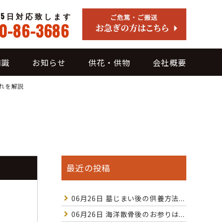
65日対応致します
0-86-3686
知識
お知らせ
供花・供物
会社概要
れを解説
最近の投稿
06月26日
墓じまい後の供養方法...
06月26日
海洋散骨後のお参りは...