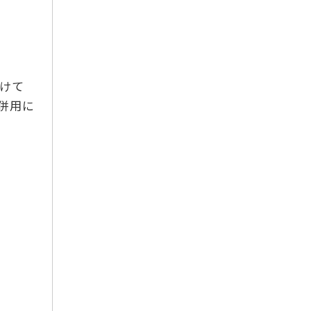
けて
併用に