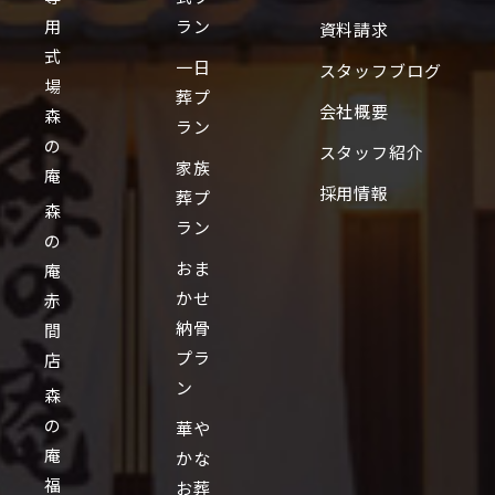
用
ラン
資料請求
式
一日
スタッフブログ
場
葬プ
会社概要
森
ラン
の
スタッフ紹介
家族
庵
採用情報
葬プ
森
ラン
の
おま
庵
かせ
赤
納骨
間
プラ
店
ン
森
の
華や
庵
かな
福
お葬