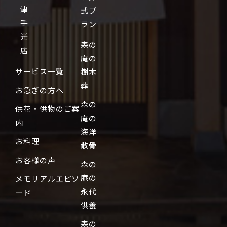
津
式プ
手
ラン
光
森の
店
庵の
サービス一覧
樹木
葬
お急ぎの方へ
森の
供花・供物のご案
庵の
内
海洋
お料理
散骨
お客様の声
森の
庵の
メモリアルエピソ
永代
ード
供養
森の