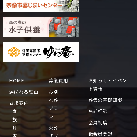
HOME
葬儀費用
お知らせ・イベン
ト情報
選ばれる理由
お別
れ葬
葬儀の基礎知識
式場案内
プラ
家
事前相談
ン
族
会員制度
葬
火葬
仮会員登録
専
式プ