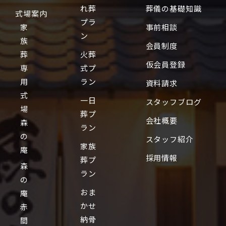
れ葬
葬儀の基礎知識
式場案内
プラ
家
事前相談
ン
族
会員制度
葬
火葬
仮会員登録
専
式プ
用
ラン
資料請求
式
一日
スタッフブログ
場
葬プ
会社概要
森
ラン
の
スタッフ紹介
家族
庵
採用情報
葬プ
森
ラン
の
おま
庵
かせ
赤
納骨
間