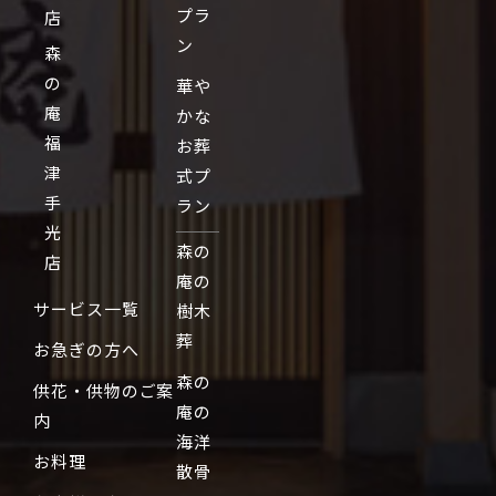
プラ
店
ン
森
の
華や
庵
かな
福
お葬
津
式プ
手
ラン
光
森の
店
庵の
サービス一覧
樹木
葬
お急ぎの方へ
森の
供花・供物のご案
庵の
内
海洋
お料理
散骨