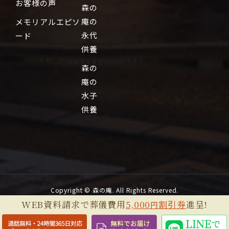
お客様の声
森の
庵の
メモリアルエピソ
永代
ード
供養
森の
庵の
水子
供養
Copyright © 森の庵. All Rights Reserved.
WEB資料請求で葬儀費用
5,000
割引券
進呈!
円