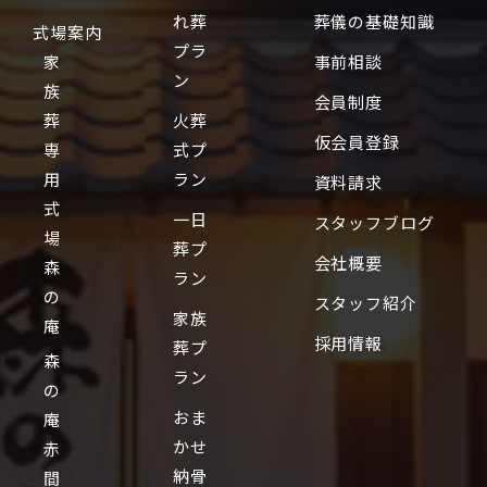
れ葬
葬儀の基礎知識
式場案内
プラ
家
事前相談
ン
族
会員制度
葬
火葬
仮会員登録
専
式プ
用
ラン
資料請求
式
一日
スタッフブログ
場
葬プ
会社概要
森
ラン
の
スタッフ紹介
家族
庵
採用情報
葬プ
森
ラン
の
おま
庵
かせ
赤
納骨
間