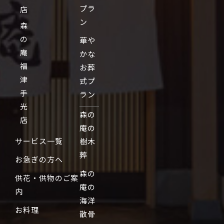
プラ
店
ン
森
の
華や
庵
かな
福
お葬
津
式プ
手
ラン
光
森の
店
庵の
サービス一覧
樹木
葬
お急ぎの方へ
森の
供花・供物のご案
庵の
内
海洋
お料理
散骨