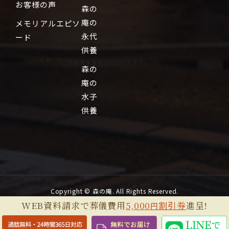
お客様の声
森の
庵の
メモリアルエピソ
永代
ード
供養
森の
庵の
水子
供養
Copyright © 森の庵. All Rights Reserved.
WEB資料請求で葬儀費用
5,000
割引券
進呈!
円