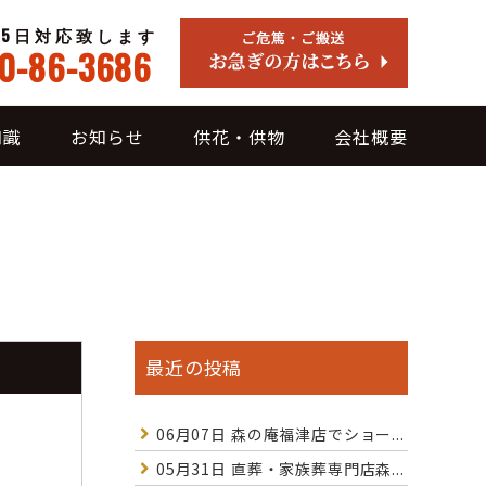
65日対応致します
0-86-3686
知識
お知らせ
供花・供物
会社概要
最近の投稿
06月07日
森の庵福津店でショー...
05月31日
直葬・家族葬専門店森...