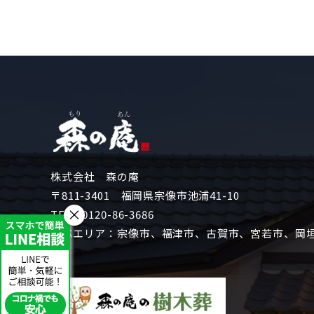
株式会社 森の庵
〒811-3401 福岡県宗像市池浦41-10
×
TEL：
0120-86-3686
対応エリア：宗像市、福津市、古賀市、宮若市、岡