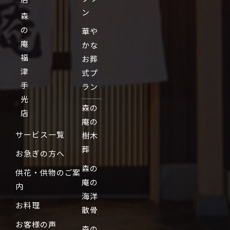
ン
森
の
華や
庵
かな
福
お葬
津
式プ
手
ラン
光
森の
店
庵の
サービス一覧
樹木
葬
お急ぎの方へ
森の
供花・供物のご案
庵の
内
海洋
お料理
散骨
お客様の声
森の