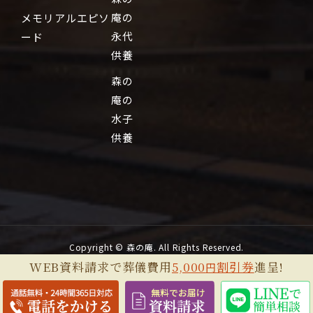
庵の
メモリアルエピソ
永代
ード
供養
森の
庵の
水子
供養
Copyright © 森の庵. All Rights Reserved.
WEB資料請求で葬儀費用
5,000
割引券
進呈!
円