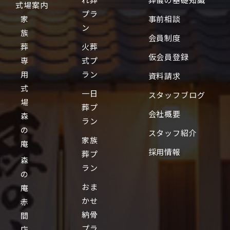
式場案内
プラ
家
事前相談
ン
族
会員制度
葬
火葬
仮会員登録
専
式プ
用
ラン
資料請求
式
一日
スタッフブログ
場
葬プ
会社概要
森
ラン
の
スタッフ紹介
家族
庵
採用情報
葬プ
森
ラン
の
おま
庵
かせ
赤
納骨
間
プラ
店