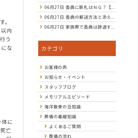
06月27日
香典に新札はＮＧ？【...
06月27日
香典の郵送方法と添え...
す。
06月27日
家族葬で香典は辞退す...
月以内
を行う
とにな
カテゴリ
お客様の声
お知らせ・イベント
スタッフブログ
メモリアルエピソード
海洋散骨の豆知識
葬儀の基礎知識
一体に
よくあるご質問
の死亡
葬儀の流れ