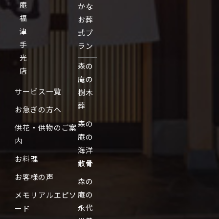
庵
かな
福
お葬
津
式プ
手
ラン
光
森の
店
庵の
サービス一覧
樹木
葬
お急ぎの方へ
森の
供花・供物のご案
庵の
内
海洋
お料理
散骨
お客様の声
森の
庵の
メモリアルエピソ
永代
ード