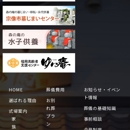
HOME
葬儀費用
お知らせ・イベン
ト情報
選ばれる理由
お別
れ葬
葬儀の基礎知識
式場案内
プラ
家
事前相談
ン
族
会員制度