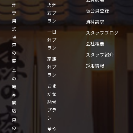
葬
火葬
仮会員登録
専
式プ
用
ラン
資料請求
式
一日
スタッフブログ
場
葬プ
会社概要
森
ラン
の
スタッフ紹介
家族
庵
採用情報
葬プ
森
ラン
の
おま
庵
かせ
赤
納骨
間
プラ
店
ン
森
の
華や