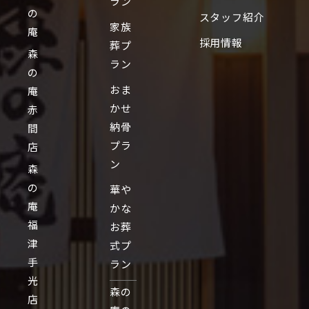
ラン
の
スタッフ紹介
家族
庵
採用情報
葬プ
森
ラン
の
おま
庵
かせ
赤
納骨
間
プラ
店
ン
森
の
華や
庵
かな
福
お葬
津
式プ
手
ラン
光
森の
店