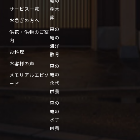
庵の
サービス一覧
樹木
葬
お急ぎの方へ
森の
供花・供物のご案
庵の
内
海洋
お料理
散骨
お客様の声
森の
庵の
メモリアルエピソ
永代
ード
供養
森の
庵の
水子
供養