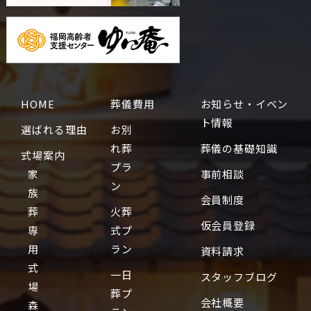
HOME
葬儀費用
お知らせ・イベン
ト情報
選ばれる理由
お別
れ葬
葬儀の基礎知識
式場案内
プラ
家
事前相談
ン
族
会員制度
葬
火葬
仮会員登録
専
式プ
用
ラン
資料請求
式
一日
スタッフブログ
場
葬プ
会社概要
森