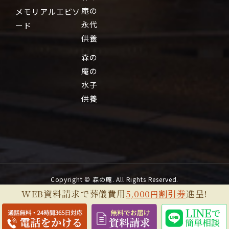
庵の
メモリアルエピソ
永代
ード
供養
森の
庵の
水子
供養
Copyright © 森の庵. All Rights Reserved.
WEB資料請求で葬儀費用
5,000
割引券
進呈!
円