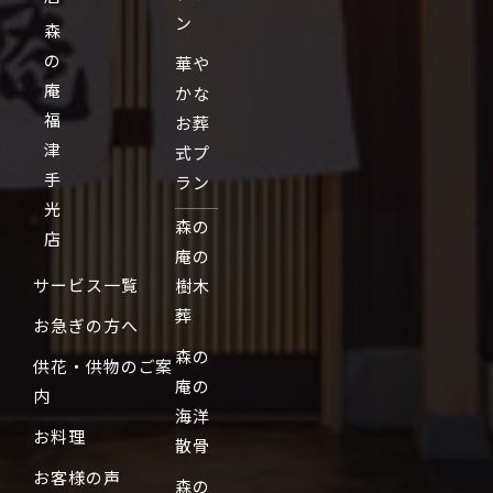
ン
森
の
華や
庵
かな
福
お葬
津
式プ
手
ラン
光
森の
店
庵の
サービス一覧
樹木
葬
お急ぎの方へ
森の
供花・供物のご案
庵の
内
海洋
お料理
散骨
お客様の声
森の