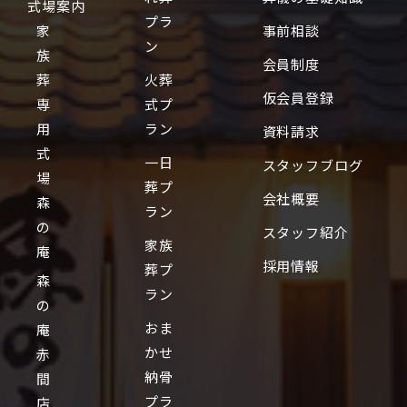
式場案内
プラ
家
事前相談
ン
族
会員制度
葬
火葬
仮会員登録
専
式プ
用
ラン
資料請求
式
一日
スタッフブログ
場
葬プ
会社概要
森
ラン
の
スタッフ紹介
家族
庵
採用情報
葬プ
森
ラン
の
おま
庵
かせ
赤
納骨
間
プラ
店