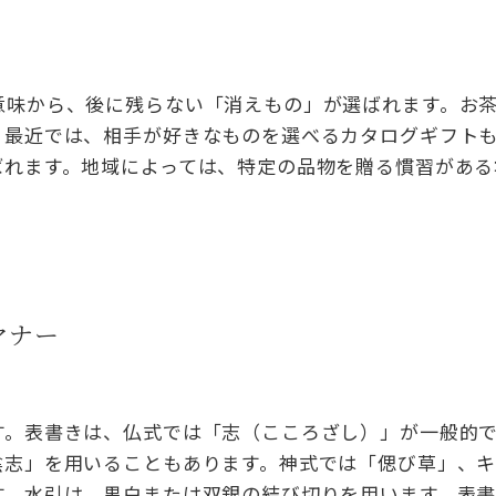
意味から、後に残らない「消えもの」が選ばれます。お
。最近では、相手が好きなものを選べるカタログギフト
ばれます。地域によっては、特定の品物を贈る慣習がある
マナー
す。表書きは、仏式では「志（こころざし）」が一般的
陰志」を用いることもあります。神式では「偲び草」、
す。水引は、黒白または双銀の結び切りを用います。表