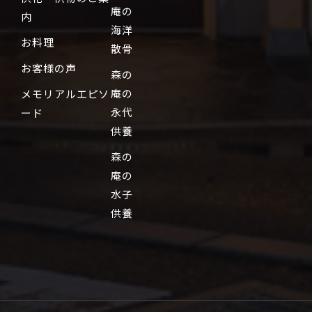
庵の
内
海洋
お料理
散骨
お客様の声
森の
庵の
メモリアルエピソ
永代
ード
供養
森の
庵の
水子
供養