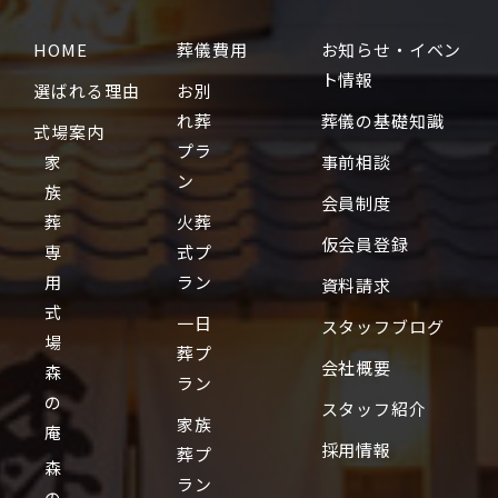
HOME
葬儀費用
お知らせ・イベン
ト情報
選ばれる理由
お別
れ葬
葬儀の基礎知識
式場案内
プラ
家
事前相談
ン
族
会員制度
葬
火葬
仮会員登録
専
式プ
用
ラン
資料請求
式
一日
スタッフブログ
場
葬プ
会社概要
森
ラン
の
スタッフ紹介
家族
庵
採用情報
葬プ
森
ラン
の