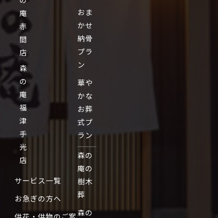
おま
庵
かせ
赤
納骨
間
プラ
店
ン
森
の
華や
庵
かな
福
お葬
津
式プ
手
ラン
光
森の
店
庵の
サービス一覧
樹木
葬
お急ぎの方へ
森の
供花・供物のご案