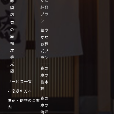
かせ
赤
納骨
間
プラ
店
ン
森
の
華や
庵
かな
福
お葬
津
式プ
手
ラン
光
森の
店
庵の
サービス一覧
樹木
葬
お急ぎの方へ
森の
供花・供物のご案
庵の
内
海洋