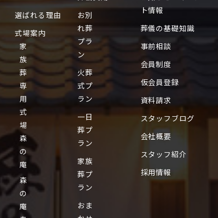
ト情報
選ばれる理由
お別
れ葬
葬儀の基礎知識
式場案内
プラ
家
事前相談
ン
族
会員制度
葬
火葬
仮会員登録
専
式プ
用
ラン
資料請求
式
一日
スタッフブログ
場
葬プ
会社概要
森
ラン
の
スタッフ紹介
家族
庵
採用情報
葬プ
森
ラン
の
おま
庵