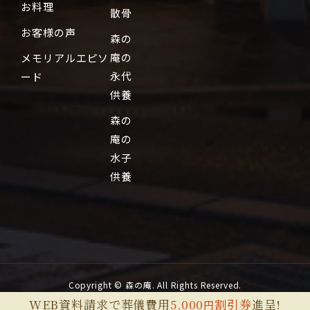
お料理
散骨
お客様の声
森の
庵の
メモリアルエピソ
永代
ード
供養
森の
庵の
水子
供養
Copyright © 森の庵. All Rights Reserved.
WEB資料請求で葬儀費用
5,000
割引券
進呈!
円