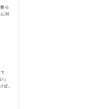
に断ら
軟に対
ちで
い」
けば、