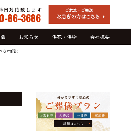
65日対応致します
0-86-3686
知識
お知らせ
供花・供物
会社概要
べきか解説