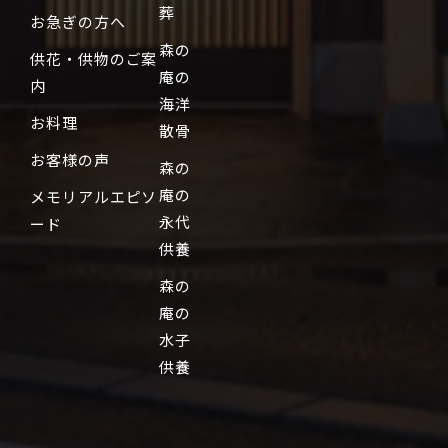
葬
お急ぎの方へ
森の
供花・供物のご案
庵の
内
海洋
お料理
散骨
お客様の声
森の
庵の
メモリアルエピソ
永代
ード
供養
森の
庵の
水子
供養