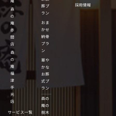
庵
採用情報
葬プ
森
ラン
の
おま
庵
かせ
赤
納骨
間
プラ
店
ン
森
の
華や
庵
かな
福
お葬
津
式プ
手
ラン
光
森の
店
庵の
サービス一覧
樹木