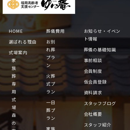
HOME
葬儀費用
お知らせ・イベン
ト情報
選ばれる理由
お別
れ葬
葬儀の基礎知識
式場案内
プラ
家
事前相談
ン
族
会員制度
葬
火葬
仮会員登録
専
式プ
用
ラン
資料請求
式
一日
スタッフブログ
場
葬プ
会社概要
森
ラン
の
スタッフ紹介
家族