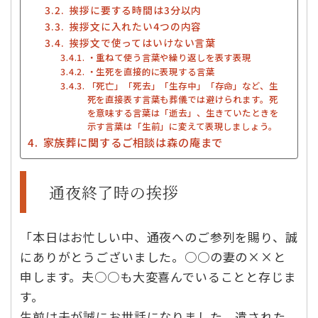
挨拶に要する時間は3分以内
挨拶文に入れたい4つの内容
挨拶文で使ってはいけない言葉
・重ねて使う言葉や繰り返しを表す表現
・生死を直接的に表現する言葉
「死亡」「死去」「生存中」「存命」など、生
死を直接表す言葉も葬儀では避けられます。死
を意味する言葉は「逝去」、生きていたときを
示す言葉は「生前」に変えて表現しましょう。
家族葬に関するご相談は森の庵まで
通夜終了時の挨拶
「本日はお忙しい中、通夜へのご参列を賜り、誠
にありがとうございました。○○の妻の××と
申します。夫○○も大変喜んでいることと存じま
す。
生前は夫が誠にお世話になりました。遺された