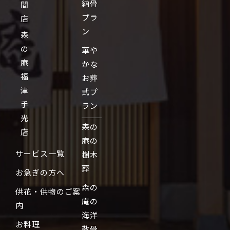
納骨
間
プラ
店
ン
森
の
華や
庵
かな
福
お葬
津
式プ
手
ラン
光
森の
店
庵の
サービス一覧
樹木
葬
お急ぎの方へ
森の
供花・供物のご案
庵の
内
海洋
お料理
散骨