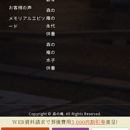
お客様の声
森の
庵の
メモリアルエピソ
永代
ード
供養
森の
庵の
水子
供養
Copyright © 森の庵. All Rights Reserved.
WEB資料請求で葬儀費用
5,000
割引券
進呈!
円