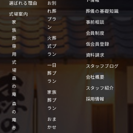
選ばれる理由
お別
れ葬
葬儀の基礎知識
式場案内
プラ
家
事前相談
ン
族
会員制度
葬
火葬
仮会員登録
専
式プ
用
ラン
資料請求
式
一日
スタッフブログ
場
葬プ
会社概要
森
ラン
の
スタッフ紹介
家族
庵
採用情報
葬プ
森
ラン
の
おま
庵
かせ
赤