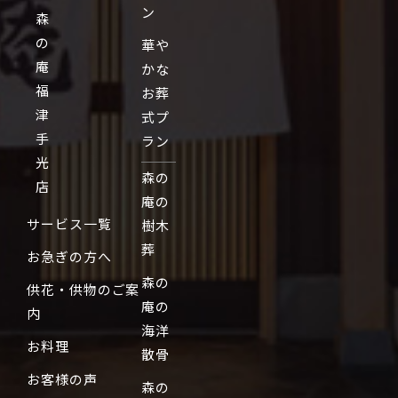
ン
森
の
華や
庵
かな
福
お葬
津
式プ
手
ラン
光
森の
店
庵の
サービス一覧
樹木
葬
お急ぎの方へ
森の
供花・供物のご案
庵の
内
海洋
お料理
散骨
お客様の声
森の