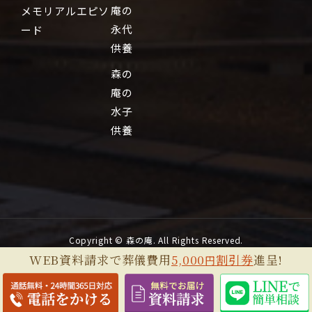
庵の
メモリアルエピソ
永代
ード
供養
森の
庵の
水子
供養
Copyright © 森の庵. All Rights Reserved.
WEB資料請求で葬儀費用
5,000
割引券
進呈!
円