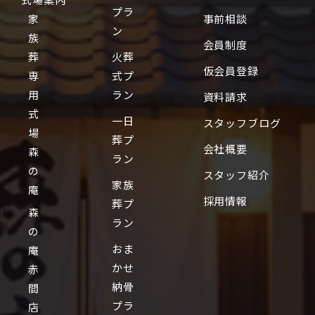
プラ
家
事前相談
ン
族
会員制度
葬
火葬
仮会員登録
専
式プ
用
ラン
資料請求
式
一日
スタッフブログ
場
葬プ
会社概要
森
ラン
の
スタッフ紹介
家族
庵
採用情報
葬プ
森
ラン
の
おま
庵
かせ
赤
納骨
間
プラ
店