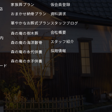
家族葬プラン
仮会員登録
店
おまかせ納骨プラン
資料請求
華やかなお葬式プラン
スタッフブログ
会社概要
森の庵の樹木葬
内
スタッフ紹介
森の庵の海洋散骨
採用情報
森の庵の永代供養
森の庵の水子供養
ード