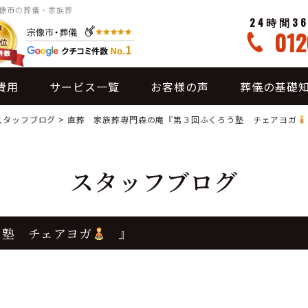
宗像市の葬儀・家族葬
24時間3
012
費用
サービス一覧
お客様の声
葬儀の基礎
スタッフブログ
>
直葬 家族葬専門森の庵『第３回ふくろう塾 チェアヨガ
スタッフブログ
う塾 チェアヨガ
』