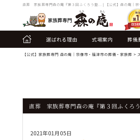
直葬 家族葬専門森の庵『第３回ふくろう塾... | 【公式】森の庵｜
選ばれる理由
式場案内
葬儀
【公式】家族葬専門 森の庵｜宗像市・福津市の葬儀・家族葬
>
直葬 家族葬専門森の庵『第３回ふくろ
2021年01月05日