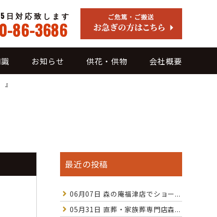
65日対応致します
0-86-3686
知識
お知らせ
供花・供物
会社概要
』
最近の投稿
06月07日
森の庵福津店でショー...
05月31日
直葬・家族葬専門店森...