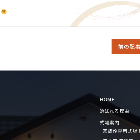
す
前の記
HOME
選ばれる理由
式場案内
家族葬専用式場 