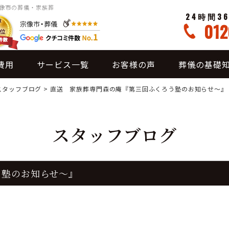
宗像市の葬儀・家族葬
24時間3
012
費用
サービス一覧
お客様の声
葬儀の基礎
スタッフブログ
>
直送 家族葬専門森の庵『第三回ふくろう塾のお知らせ～』
スタッフブログ
う塾のお知らせ～』