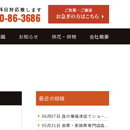
65日対応致します
0-86-3686
知識
お知らせ
供花・供物
会社概要
最近の投稿
06月07日
森の庵福津店でショー...
05月31日
直葬・家族葬専門店森...