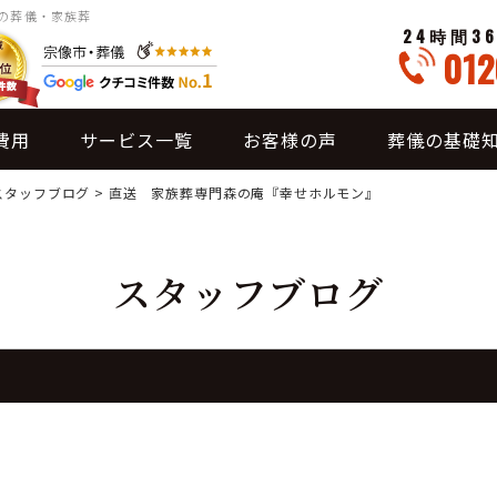
市の葬儀・家族葬
24時間3
012
費用
サービス一覧
お客様の声
葬儀の基礎
スタッフブログ
>
直送 家族葬専門森の庵『幸せホルモン』
スタッフブログ
』