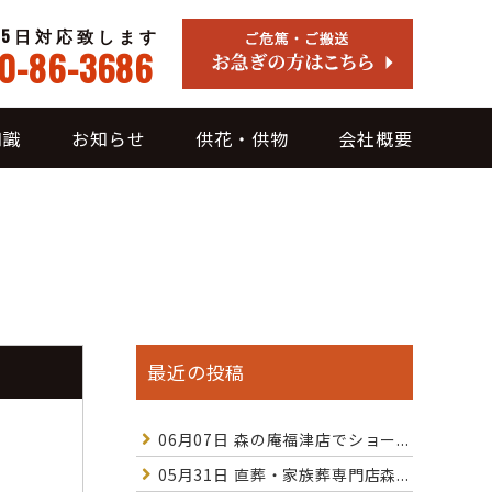
65日対応致します
0-86-3686
知識
お知らせ
供花・供物
会社概要
最近の投稿
06月07日
森の庵福津店でショー...
05月31日
直葬・家族葬専門店森...