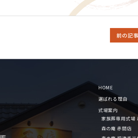
前の記
HOME
選ばれる理由
式場案内
家族葬専用式場 
森の庵 赤間店
垣町