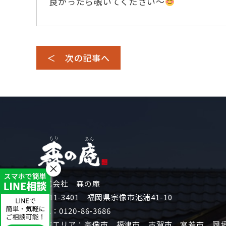
良かったら覗いてください～
＜ 次の記事へ
×
株式会社 森の庵
〒811-3401 福岡県宗像市池浦41-10
TEL：
0120-86-3686
対応エリア：宗像市、福津市、古賀市、宮若市、岡