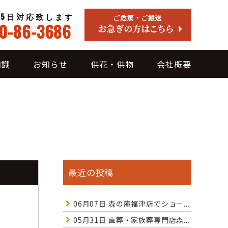
65日対応致します
0-86-3686
知識
お知らせ
供花・供物
会社概要
最近の投稿
06月07日
森の庵福津店でショー...
05月31日
直葬・家族葬専門店森...