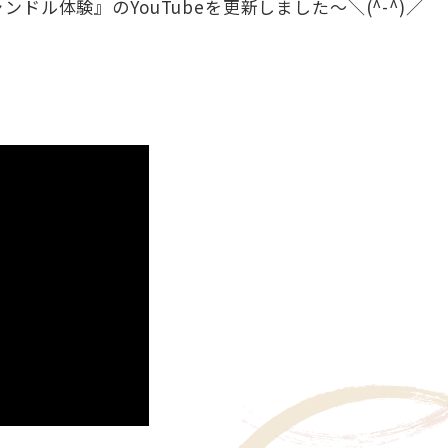
ル体験』のYouTubeを更新しました～＼(^-^)／