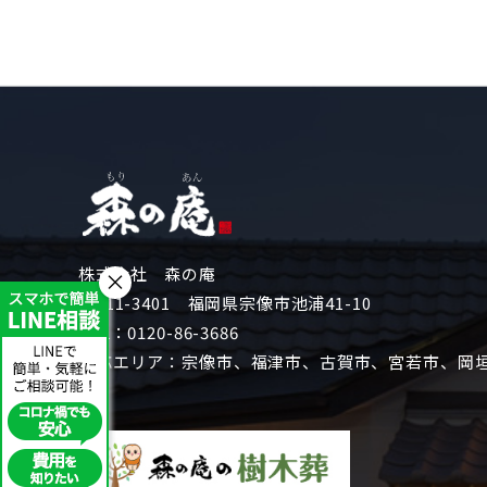
株式会社 森の庵
×
〒811-3401 福岡県宗像市池浦41-10
TEL：
0120-86-3686
対応エリア：宗像市、福津市、古賀市、宮若市、岡