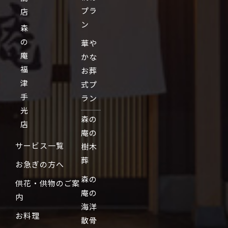
プラ
店
ン
森
の
華や
庵
かな
福
お葬
津
式プ
手
ラン
光
森の
店
庵の
サービス一覧
樹木
葬
お急ぎの方へ
森の
供花・供物のご案
庵の
内
海洋
お料理
散骨