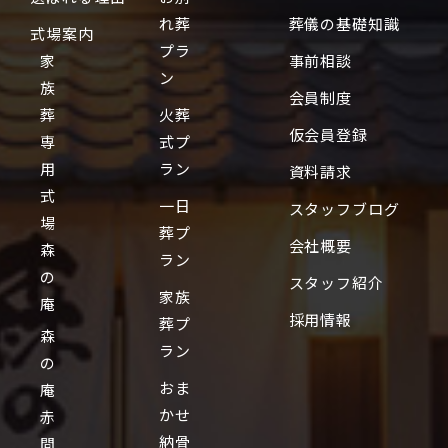
れ葬
葬儀の基礎知識
式場案内
プラ
家
事前相談
ン
族
会員制度
葬
火葬
仮会員登録
専
式プ
用
ラン
資料請求
式
一日
スタッフブログ
場
葬プ
会社概要
森
ラン
の
スタッフ紹介
家族
庵
採用情報
葬プ
森
ラン
の
おま
庵
かせ
赤
納骨
間