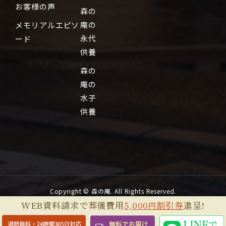
お客様の声
森の
庵の
メモリアルエピソ
永代
ード
供養
森の
庵の
水子
供養
Copyright © 森の庵. All Rights Reserved.
WEB資料請求で葬儀費用
5,000
割引券
進呈!
円