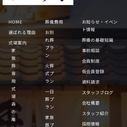
HOME
葬儀費用
お知らせ・イベン
ト情報
選ばれる理由
お別
れ葬
葬儀の基礎知識
式場案内
プラ
家
事前相談
ン
族
会員制度
葬
火葬
仮会員登録
専
式プ
用
ラン
資料請求
式
一日
スタッフブログ
場
葬プ
会社概要
森
ラン
の
スタッフ紹介
家族
庵
採用情報
葬プ