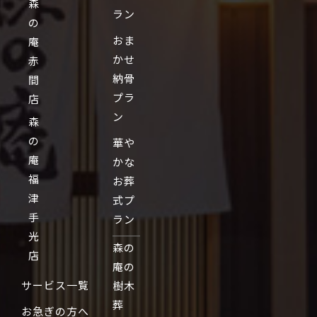
森
ラン
の
おま
庵
かせ
赤
納骨
間
プラ
店
ン
森
の
華や
庵
かな
福
お葬
津
式プ
手
ラン
光
森の
店
庵の
サービス一覧
樹木
葬
お急ぎの方へ