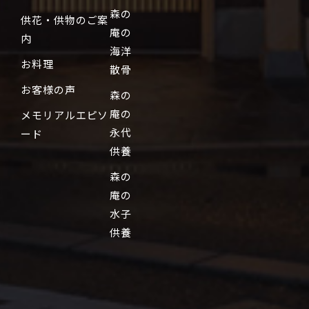
森の
供花・供物のご案
庵の
内
海洋
お料理
散骨
お客様の声
森の
庵の
メモリアルエピソ
永代
ード
供養
森の
庵の
水子
供養