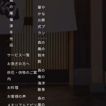
森
の
華や
庵
かな
福
お葬
津
式プ
手
ラン
光
森の
店
庵の
サービス一覧
樹木
葬
お急ぎの方へ
森の
供花・供物のご案
庵の
内
海洋
お料理
散骨
お客様の声
森の
庵の
メモリアルエピソ