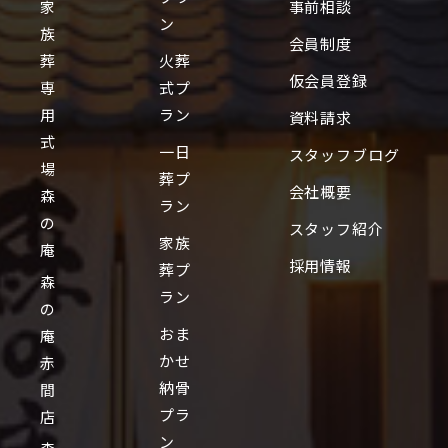
家
事前相談
ン
族
会員制度
葬
火葬
仮会員登録
専
式プ
用
ラン
資料請求
式
一日
スタッフブログ
場
葬プ
会社概要
森
ラン
の
スタッフ紹介
家族
庵
採用情報
葬プ
森
ラン
の
おま
庵
かせ
赤
納骨
間
プラ
店
ン