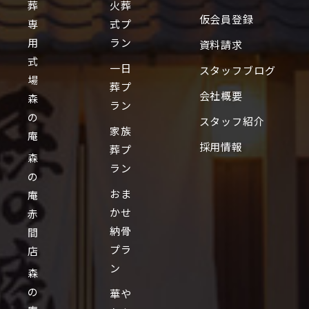
葬
火葬
仮会員登録
専
式プ
用
ラン
資料請求
式
一日
スタッフブログ
場
葬プ
会社概要
森
ラン
の
スタッフ紹介
家族
庵
採用情報
葬プ
森
ラン
の
おま
庵
かせ
赤
納骨
間
プラ
店
ン
森
の
華や