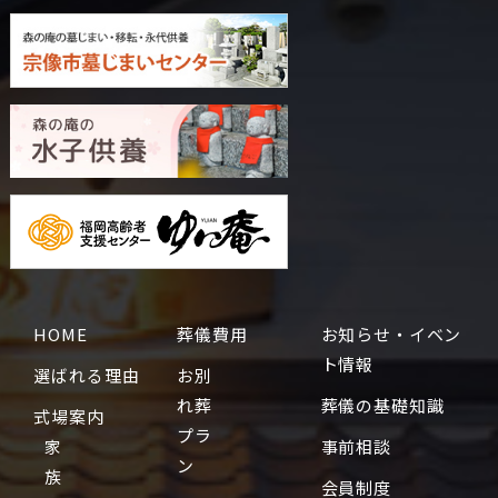
HOME
葬儀費用
お知らせ・イベン
ト情報
選ばれる理由
お別
れ葬
葬儀の基礎知識
式場案内
プラ
家
事前相談
ン
族
会員制度