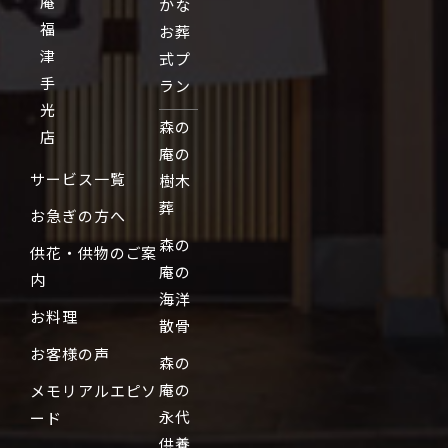
庵
かな
福
お葬
津
式プ
手
ラン
光
森の
店
庵の
サービス一覧
樹木
葬
お急ぎの方へ
森の
供花・供物のご案
庵の
内
海洋
お料理
散骨
お客様の声
森の
庵の
メモリアルエピソ
永代
ード
供養