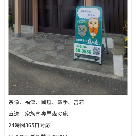
宗像、福津、岡垣、鞍手、宮若
直送 家族葬専門森の庵
24時間365日対応