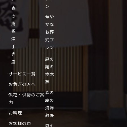
ン
森
の
華や
庵
かな
福
お葬
津
式プ
手
ラン
光
森の
店
庵の
サービス一覧
樹木
葬
お急ぎの方へ
森の
供花・供物のご案
庵の
内
海洋
お料理
散骨
お客様の声
森の