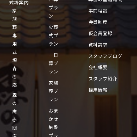
式場案内
プラ
家
事前相談
ン
族
会員制度
葬
火葬
仮会員登録
専
式プ
用
ラン
資料請求
式
一日
スタッフブログ
場
葬プ
会社概要
森
ラン
の
スタッフ紹介
家族
庵
採用情報
葬プ
森
ラン
の
おま
庵
かせ
赤
納骨
間
プラ
店