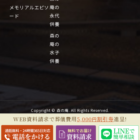
庵の
メモリアルエピソ
永代
ード
供養
森の
庵の
水子
供養
Copyright © 森の庵. All Rights Reserved.
WEB資料請求で葬儀費用
5,000
割引券
進呈!
円