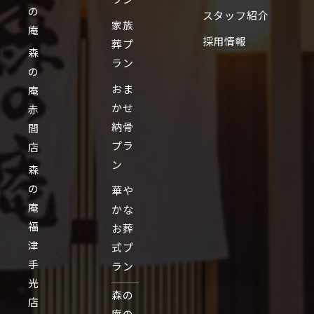
の
スタッフ紹介
家族
庵
採用情報
葬プ
森
ラン
の
おま
庵
かせ
赤
納骨
間
プラ
店
ン
森
の
華や
庵
かな
福
お葬
津
式プ
手
ラン
光
森の
店
庵の