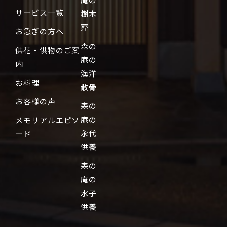
サービス一覧
樹木
葬
お急ぎの方へ
森の
供花・供物のご案
庵の
内
海洋
お料理
散骨
お客様の声
森の
庵の
メモリアルエピソ
永代
ード
供養
森の
庵の
水子
供養