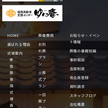
HOME
葬儀費用
お知らせ・イベン
ト情報
選ばれる理由
お別
れ葬
葬儀の基礎知識
式場案内
プラ
家
事前相談
ン
族
会員制度
葬
火葬
仮会員登録
専
式プ
用
ラン
資料請求
式
一日
スタッフブログ
場
葬プ
会社概要
森
ラン