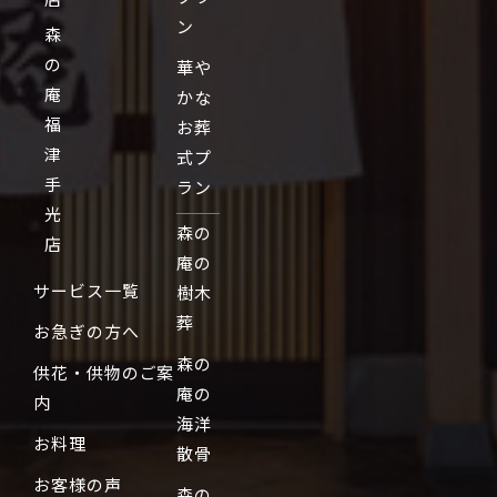
ン
森
の
華や
庵
かな
福
お葬
津
式プ
手
ラン
光
森の
店
庵の
サービス一覧
樹木
葬
お急ぎの方へ
森の
供花・供物のご案
庵の
内
海洋
お料理
散骨
お客様の声
森の