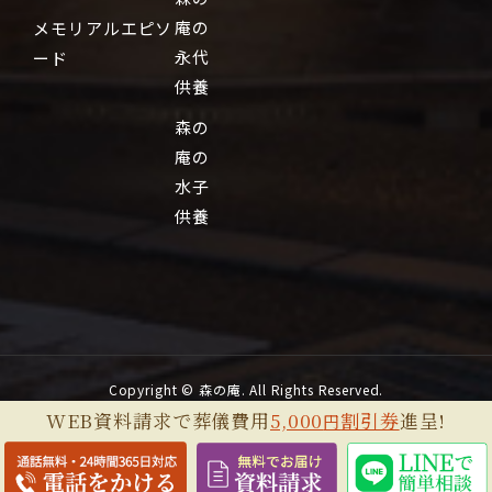
庵の
メモリアルエピソ
永代
ード
供養
森の
庵の
水子
供養
Copyright © 森の庵. All Rights Reserved.
WEB資料請求で葬儀費用
5,000
割引券
進呈!
円