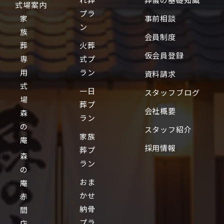
式場案内
プラ
家
事前相談
ン
族
会員制度
葬
火葬
仮会員登録
専
式プ
用
ラン
資料請求
式
一日
スタッフブログ
場
葬プ
会社概要
森
ラン
の
スタッフ紹介
家族
庵
採用情報
葬プ
森
ラン
の
おま
庵
かせ
赤
納骨
間
プラ
店