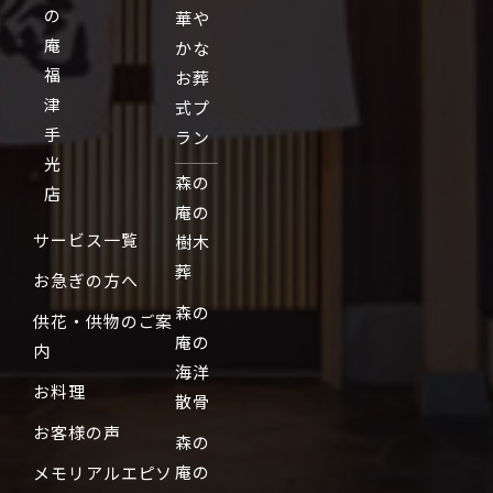
の
華や
庵
かな
福
お葬
津
式プ
手
ラン
光
森の
店
庵の
サービス一覧
樹木
葬
お急ぎの方へ
森の
供花・供物のご案
庵の
内
海洋
お料理
散骨
お客様の声
森の
庵の
メモリアルエピソ