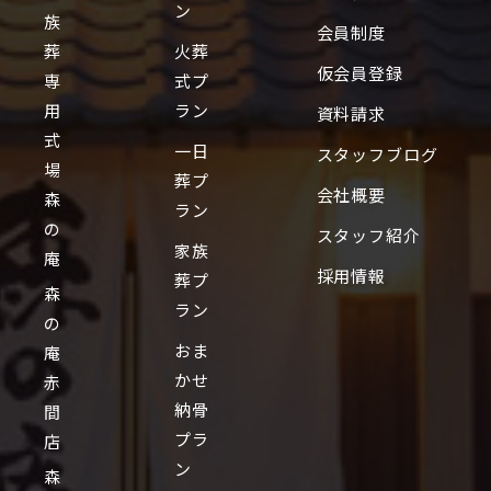
ン
族
会員制度
葬
火葬
仮会員登録
専
式プ
用
ラン
資料請求
式
一日
スタッフブログ
場
葬プ
会社概要
森
ラン
の
スタッフ紹介
家族
庵
採用情報
葬プ
森
ラン
の
おま
庵
かせ
赤
納骨
間
プラ
店
ン
森