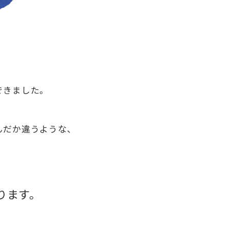
できました。
んだか違うような、
」
ります。