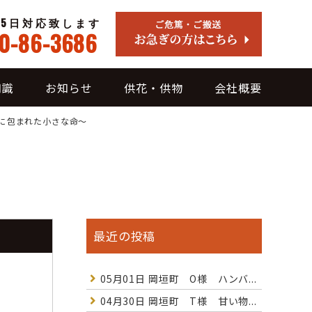
65日対応致します
0-86-3686
知識
お知らせ
供花・供物
会社概要
に包まれた小さな命～
最近の投稿
05月01日
岡垣町 O様 ハンバ...
04月30日
岡垣町 T様 甘い物...